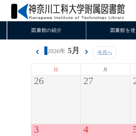
図書館の紹介
図書館を使
5月
2026年
今月へ
日
月
26
27
3
4