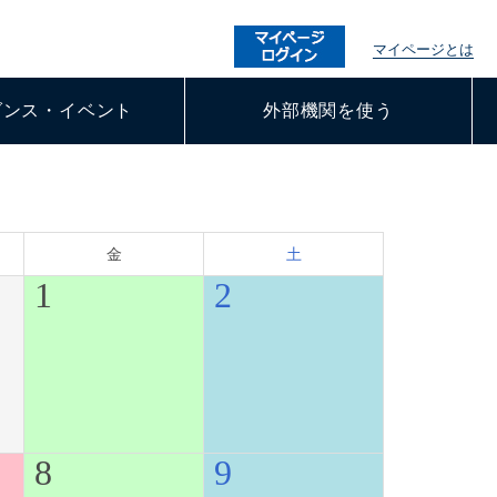
マイページとは
ダンス・イベント
外部機関を使う
金
土
1
2
8
9