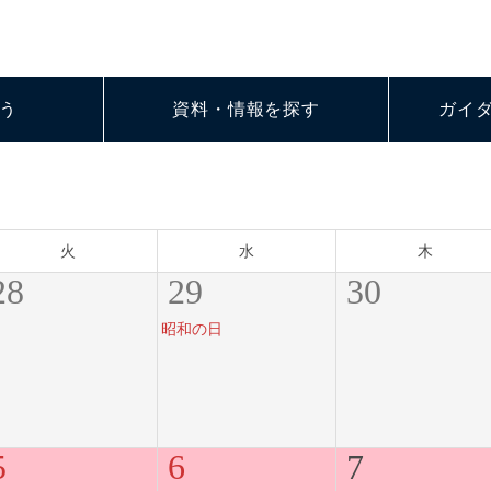
う
資料・情報を探す
ガイ
火
水
木
28
29
30
昭和の日
5
6
7