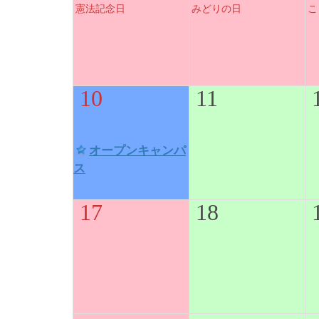
憲法記念日
みどりの日
こ
10
11
オープンキャンパ
ス
17
18