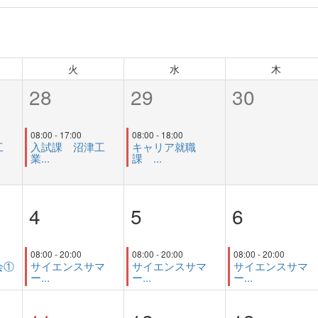
火
水
木
28
29
30
08:00 - 17:00
08:00 - 18:00
工
入試課 沼津工
キャリア就職
業...
課 ...
4
5
6
08:00 - 20:00
08:00 - 20:00
08:00 - 20:00
会①
サイエンスサマ
サイエンスサマ
サイエンスサマ
ー...
ー...
ー...