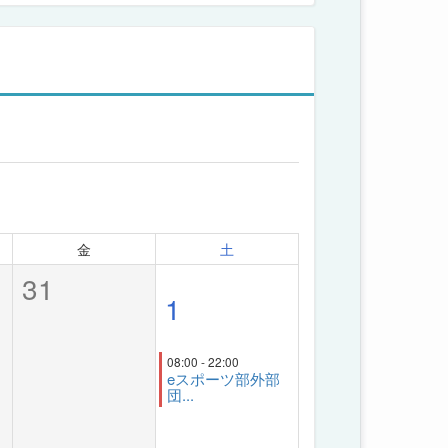
金
土
31
1
08:00 - 22:00
eスポーツ部外部
団...