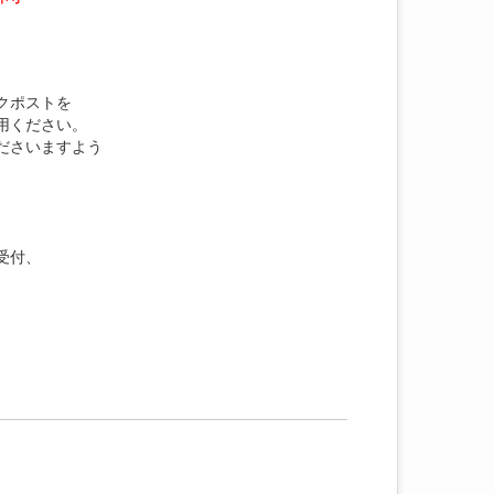
クポストを
用ください。
ださいますよう
受付、
。