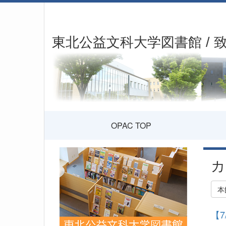
東北公益文科大学図書館 / 
OPAC TOP
カ
本
【