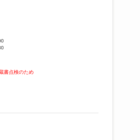
）
0
0
蔵書点検のため