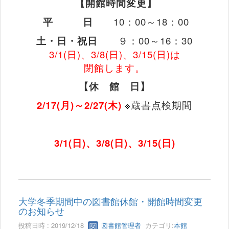
【開館時間変更】
平
日
10
：
00
～
18
：
00
土・日・祝日
９：
00
～
16
：
30
3/1(
日
)
、
3/8(
日
)
、
3/15(
日
)
は
閉館します。
【休 館 日】
2/17(
月
)
～
2/27(
木
)
※
蔵書点検期間
3/1(
日
)
、
3/8(
日
)
、
3/15(
日
)
大学冬季期間中の図書館休館・開館時間変更
のお知らせ
投稿日時 : 2019/12/18
図書館管理者
カテゴリ:
本館