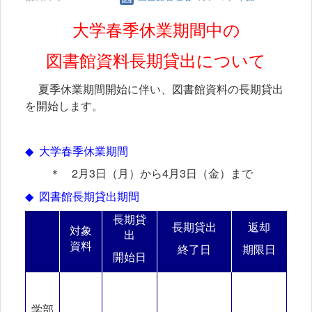
大学春季休業期間中の
図書館資料長期貸出について
夏季休業期間開始に伴い、図書館資料の長期貸出
を開始します。
◆
大学春季休業期間
＊
2
月
3
日（月）から
4
月3日（金）まで
◆
図書館長期貸出期間
長期貸
長期貸出
返却
対象
出
資料
終了日
期限日
開始日
学部