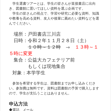
学生選書ツアーとは、学生の皆さんが直接書店に出向
き、図書館に置いてほしい資料を選ぶ企画です。
学生の皆さんの視点で、学習や研究に必要な資料、知識
や教養を高める資料、友人や後輩に薦めたい資料などを選
んでください。
場所：戸田書店三川店
日時：令和２年１１月２８日（土）
１０時～１２時
→
１
３時～１
５時に変
更
集合：公益大カフェテリア前
もしくは現地集合
対象：本学学生
参加を希望する学生は、図書館までお申し込みくださ
い。参加費は無料です。資料は図書館の予算で購入します
ので、学生が支払うことはありません。
申込方法
◆電話、メール