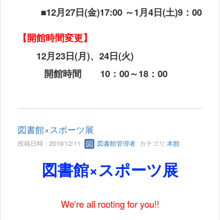
■
12
月
27
日
(
金
)17:00
～
1
月
4
日
(
土
)9
：
00
【開館時間変更】
12
月
23
日
(
月
)
、
24
日
(
火
)
開館時間
10
：
00
～
18
：
00
図書館×スポーツ展
投稿日時 : 2019/12/11
図書館管理者
カテゴリ:
本館
図書館×スポーツ展
We're all rooting for you!!