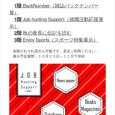
1階
BackNumber（雑誌バックナンバー
展）
1階
Job hunting Support（就職活動応援展
示）
2階
秋の夜長に伝記を読む
3階
Enjoy Sports（スポーツ特集展示）
各階それぞれ貸出も可能です。是非ご利用ください。
展示予定期間：１０月２３日～１１月下旬頃