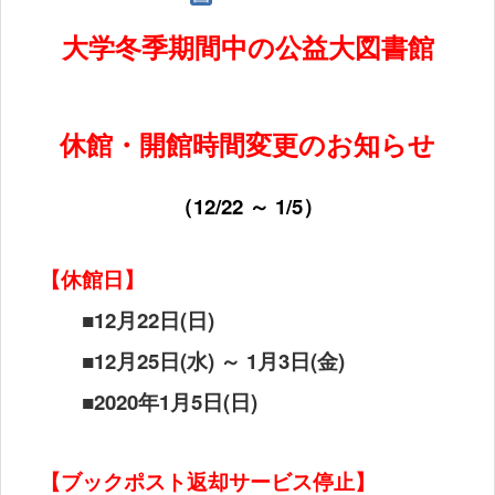
大学冬季期間中の公益大図書館
休館・開館時間変更のお知らせ
（
12/22
～
1/5
）
【休館日】
■12
月
22
日
(
日
)
■
12
月
25
日
(
水
)
～
1
月
3
日
(
金
)
■
2020
年
1
月
5
日
(
日
)
【ブックポスト返却サービス停止】