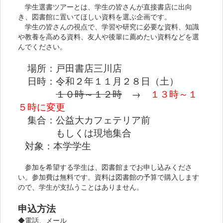
学生選書ツアーとは、学生の皆さんが直接書店に出向
き、図書館に置いてほしい資料を選ぶ企画です。
学生の皆さんの視点で、学習や研究に必要な資料、知識
や教養を高める資料、友人や後輩に薦めたい資料などを選
んでください。
場所：戸田書店三川店
日時：令和２年１１月２８日（土）
１０時～１２時
→
１
３時～１
５時に変
更
集合：公益大カフェテリア前
もしくは現地集合
対象：本学学生
参加を希望する学生は、図書館までお申し込みくださ
い。参加費は無料です。資料は図書館の予算で購入します
ので、学生が支払うことはありません。
申込方法
◆電話、メール