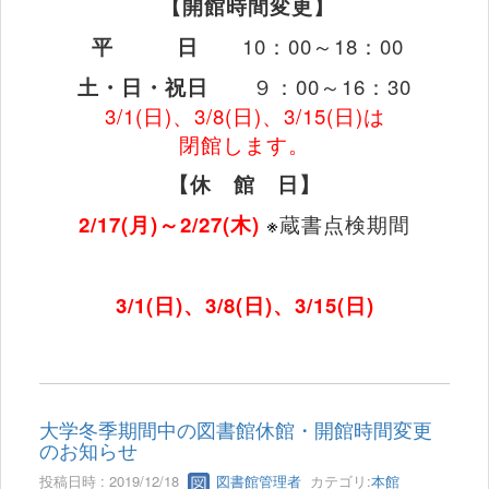
【開館時間変更】
平
日
10
：
00
～
18
：
00
土・日・祝日
９：
00
～
16
：
30
3/1(
日
)
、
3/8(
日
)
、
3/15(
日
)
は
閉館します。
【休 館 日】
2/17(
月
)
～
2/27(
木
)
※
蔵書点検期間
3/1(
日
)
、
3/8(
日
)
、
3/15(
日
)
大学冬季期間中の図書館休館・開館時間変更
のお知らせ
投稿日時 : 2019/12/18
図書館管理者
カテゴリ:
本館