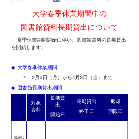
大学春季休業期間中の
図書館資料長期貸出について
夏季休業期間開始に伴い、図書館資料の長期貸出
を開始します。
◆
大学春季休業期間
＊
2
月
3
日（月）から
4
月3日（金）まで
◆
図書館長期貸出期間
長期貸
長期貸出
返却
対象
出
資料
終了日
期限日
開始日
学部