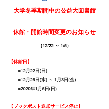
大学冬季期間中の公益大図書館
休館・開館時間変更のお知らせ
（
12/22
～
1/5
）
【休館日】
■12
月
22
日
(
日
)
■
12
月
25
日
(
水
)
～
1
月
3
日
(
金
)
■
2020
年
1
月
5
日
(
日
)
【ブックポスト返却サービス停止】