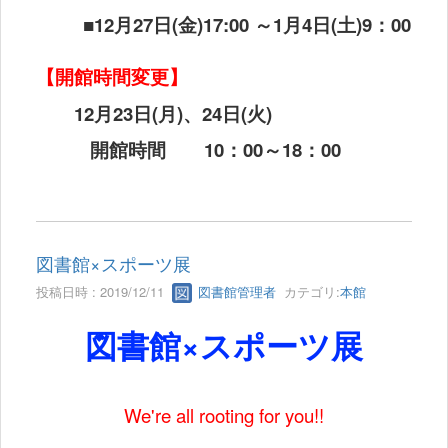
■
12
月
27
日
(
金
)17:00
～
1
月
4
日
(
土
)9
：
00
【開館時間変更】
12
月
23
日
(
月
)
、
24
日
(
火
)
開館時間
10
：
00
～
18
：
00
図書館×スポーツ展
投稿日時 : 2019/12/11
図書館管理者
カテゴリ:
本館
図書館×スポーツ展
We're all rooting for you!!