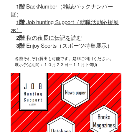
1階
BackNumber（雑誌バックナンバー
展）
1階
Job hunting Support（就職活動応援展
示）
2階
秋の夜長に伝記を読む
3階
Enjoy Sports（スポーツ特集展示）
各階それぞれ貸出も可能です。是非ご利用ください。
展示予定期間：１０月２３日～１１月下旬頃