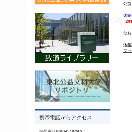
公益
休館
20
なお
休館
ブッ
携帯電話からアクセス
携帯電話用Web-OPACは