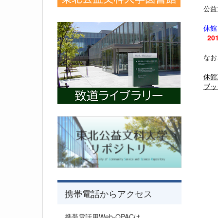
公益
休館
20
なお
休館
ブッ
携帯電話からアクセス
携帯電話用Web-OPACは