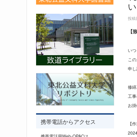
い
投稿日
【致
いつ
この
申し
修繕
工事
お掛
携帯電話からアクセス
【
202
携帯電話用Web-OPACは