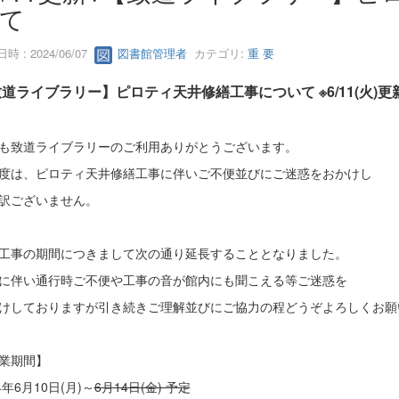
て
時 : 2024/06/07
図書館管理者
カテゴリ:
重 要
道ライブラリー】ピロティ天井修繕工事について ※6/11(火)更
も致道ライブラリーのご利用ありがとうございます。
度は、ピロティ天井修繕工事に伴いご不便並びにご迷惑をおかけし
訳ございません。
工事の期間につきまして次の通り延長することとなりました。
に伴い通行時ご不便や工事の音が館内にも聞こえる等ご迷惑を
けしておりますが引き続きご理解並びにご協力の程どうぞよろしくお願
作業期間】
4年6月10日(月)～
6月14日(金) 予定