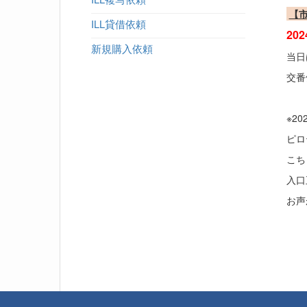
【
ILL貸借依頼
20
新規購入依頼
当日
交番
※2
ピロ
こち
入口
お声