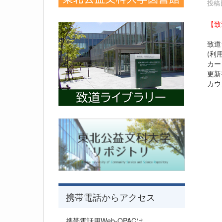
投稿日
【致
致道
(利
カー
更新
カウ
携帯電話からアクセス
携帯電話用Web-OPACは