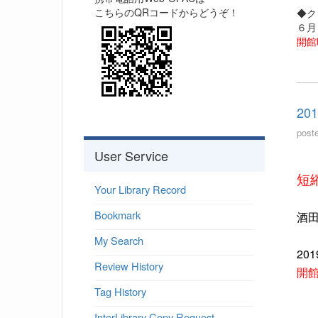
こちらのQRコードからどうぞ！
◆ク
６月
開館
20
post
User Service
短
Your Library Record
Bookmark
酒
My Search
20
Review History
開館
Tag History
InterLibrary Copy Request