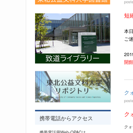
post
短
本
ご
20
開館
ク
post
ク
携帯電話からアクセス
クォ
携帯電話用Web-OPACは