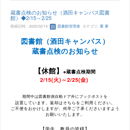
蔵書点検のお知らせ（酒田キャンパス図書
館）◆2/15～2/25
投稿日時 : 2022/02/14
図書館管理者
カテゴリ:
重 要
図書館（酒田キャンパス）
蔵書点検のお知らせ
【休館】
※
蔵書点検期間
2/15(火
)
～
2/25(金
)
期間中は図書館側自動ドア外にブックポストを
設置しています。返却はそちらをご利用ください。
ご不便をおかけしますが、何卒ご了承くださいますよう
お願いいたします。
【学生、教員の皆様】