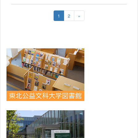
1
2
»