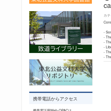
ca
カテ
Consi
- Som
- Th
- The
- Li
- Th
- The
携帯電話からアクセス
携帯電話用Web-OPACは