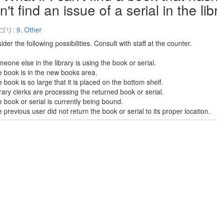
n't find an issue of a serial in the lib
ゴリ:
9. Other
der the following possibilities. Consult with staff at the counter.
eone else in the library is using the book or serial.
e book is in the new books area.
 book is so large that it is placed on the bottom shelf.
brary clerks are processing the returned book or serial.
e book or serial is currently being bound.
 previous user did not return the book or serial to its proper location.