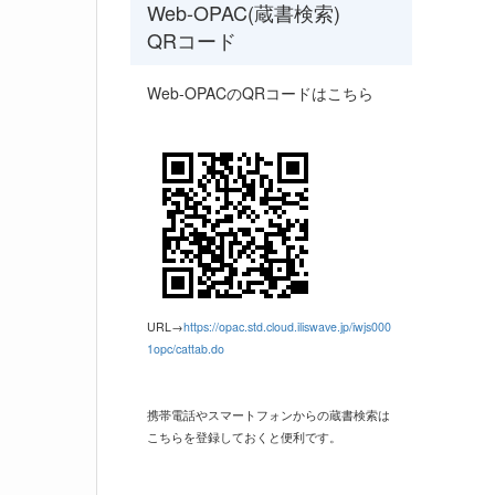
Web-OPAC(蔵書検索)
QRコード
Web-OPACのQRコードはこちら
URL→
https://opac.std.cloud.iliswave.jp/iwjs000
1opc/cattab.do
携帯電話やスマートフォンからの蔵書検索は
こちらを登録しておくと便利です。