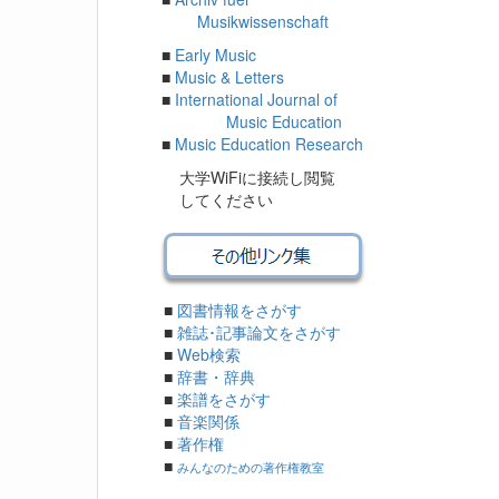
Musikwissenschaft
■
Early Music
■
Music & Letters
■
International Journal of
Music Education
■
Music Education Research
大学WiFiに接続し閲覧
してください
■
図書情報をさがす
■
雑誌･記事論文をさがす
■
Web検索
■
辞書・辞典
■
楽譜をさがす
■
音楽関係
■
著作権
■
みんなのための著作権教室