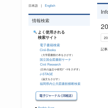
日本語 |
English
Inf
情報検索
2
よく使用される
検索サイト
2
電子書籍検索
記事
Cinii-Books
（大学図書館の本をさがす）
国立国会図書館サーチ
Cinii Research
(日本の論文や研究ﾃﾞｰﾀをさがす）
J-STAGE
（論文をさがす）
福岡県内公共図書館横断検索
■
Archiv fuer