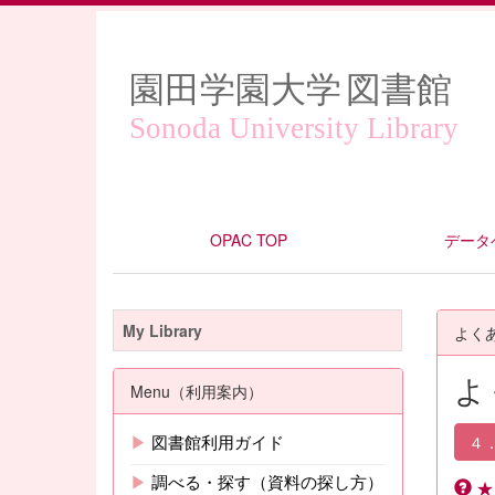
園田学園大学
図書館
Sonoda University Library
OPAC TOP
データ
My Library
よく
よ
Menu（利用案内）
▶
図書館利用ガイド
４
▶
調べる・探す（資料の探し方）
★