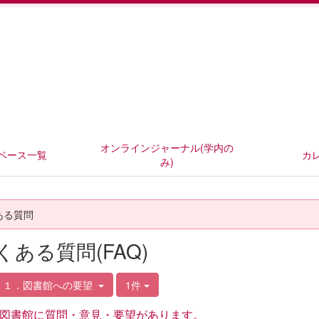
オンラインジャーナル(学内の
ベース一覧
カ
み)
ある質問
くある質問(FAQ)
．１．図書館への要望
1件
図書館に質問・意見・要望があります。