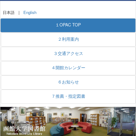
日本語 |
English
１OPAC TOP
２利用案内
３交通アクセス
４開館カレンダー
６お知らせ
７推薦・指定図書