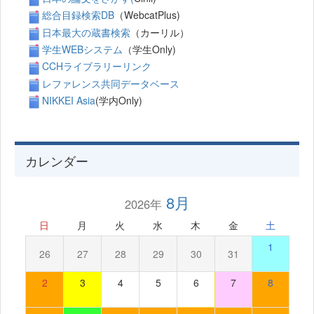
総合目録検索DB
（WebcatPlus)
日本最大の蔵書検索
（カーリル）
学生WEBシステム
（学生Only)
CCHライブラリーリンク
レファレンス共同データベース
NIKKEI Asia
(学内Only)
カレンダー
8月
2026年
日
月
火
水
木
金
土
1
26
27
28
29
30
31
2
3
4
5
6
7
8