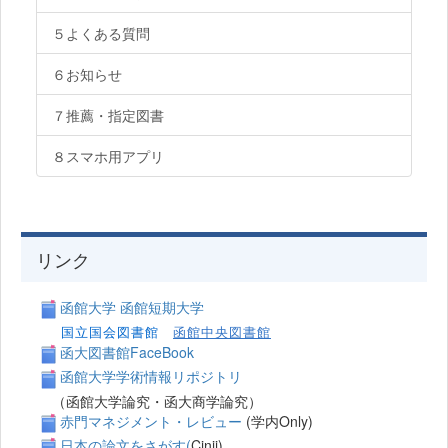
５よくある質問
６お知らせ
７推薦・指定図書
８スマホ用アプリ
リンク
函館大学
函館短期大学
国立国会図書館
函館中央図書館
函大図書館FaceBook
函館大学学術情報リポジトリ
（函館大学論究・函大商学論究）
赤門マネジメント・レビュー
(学内Only)
日本の論文をさがす(
Cinii)