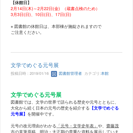
【休館日
】
2月14日(木)～2月22日(金) （蔵書点検のため）
3月3日(日)、10日(日)、17日(日)
※ 図書館の休館日は、本部棟が施錠されますので
ご注意ください。
文学でめぐる元号展
投稿日時 : 2019/01/16
図書館管理者
カテゴリ:
本館
文学でめぐる元号展
図書館では、文学の世界で語られる歴史や元号とともに、
大化から続く日本の元号の歴史を紹介する
【文学でめぐる
元号展】
を開催中です。
元号の改元理由がわかる
「元号・文学史年表」
や、
齋藤茂
吉の直筆原稿
、
明治・大正期の貴重な資料
を展示していま