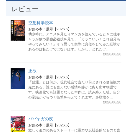
レビュー
空想科学読本
お薦め本：展示【2026.6】
幼少時代、アニメを見たりマンガを読んでいるときに強キ
ャラが放つ最強必殺技を見て、「カッコいい！これ自分も
やってみたい！」そう思って実際に真似をしてみた経験が
あるのは私だけではないはず。しかし、どれだけ…
2026/06/26
正欲
お薦め本：展示【2026.6】
「普通」とは何か。現代社会で当たり前とされる価値観の
先にある、誰にも言えない感情を静かに炙り出す物語で
す。映画化でも話題となった本作は、読み終えた後、自分
の常識がぐらつく衝撃を与えてくれます。多様性を…
2026/06/26
ババヤガの夜
お薦め本：展示【2026.6】
激しく迫力のあるストーリーに暴力や反社会的なものと言