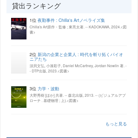
貸出ランキング
1位
夜勤事件 : Chilla's Artノベライズ集
Chilla's Art原作・監修 ; 東亮太著. -- KADOKAWA, 2024.<図
書>
2位
新潟の企業と企業人 : 時代を斬り拓くパイオ
ニアたち
須貝文弘, 小湊彩子, Daniel McCartney, Jordan Nowlin 著. -
- DTP出版, 2023.<図書>
3位
力学・波動
大野秀樹 [ほか] 共著. -- 森北出版, 2013. -- (ビジュアルアプ
ローチ . 基礎物理 ; 上).<図書>
もっと見る