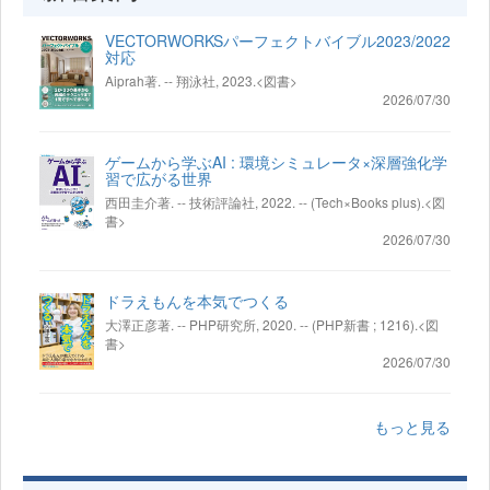
VECTORWORKSパーフェクトバイブル2023/2022
対応
Aiprah著. -- 翔泳社, 2023.<図書>
2026/07/30
ゲームから学ぶAI : 環境シミュレータ×深層強化学
習で広がる世界
西田圭介著. -- 技術評論社, 2022. -- (Tech×Books plus).<図
書>
2026/07/30
ドラえもんを本気でつくる
大澤正彦著. -- PHP研究所, 2020. -- (PHP新書 ; 1216).<図
書>
2026/07/30
もっと見る