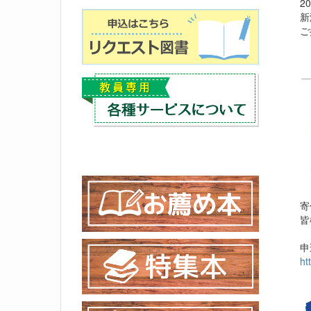
20
新潟
ご提
寄付
皆様
申込
ht