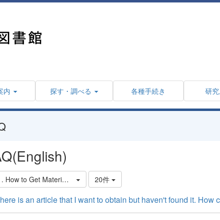
案内
探す・調べる
各種手続き
研究
Q
Q(English)
1. How to Get Materials from Other Libraries
20件
ere is an article that I want to obtain but haven't found it. How c