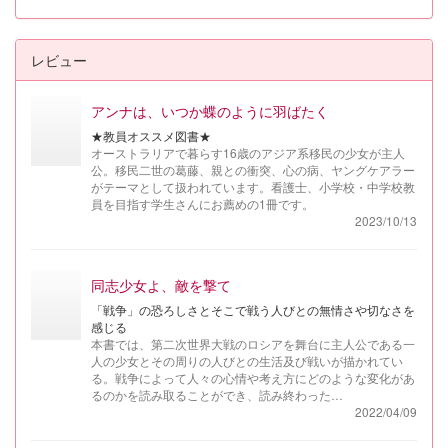
レビュー
アンナは、いつか蝶のように羽ばたく
★教員オススメ図書★
オーストラリアで暮らす16歳のアジア系移民の少女が主人
公。移民二世の葛藤、親との衝突、心の病、ヤングケアラー
がテーマとして扱われています。看護士、小学校・中学校教
員を目指す学生さんにお薦めの1冊です。
2023/10/13
同志少女よ、敵を撃て
「戦争」の恐ろしさとそこで戦う人びとの無情さや切なさを
感じる
本書では、第二次世界大戦のロシアを舞台に主人公である一
人の少女とその周りの人びとの生活及び戦いが描かれてい
る。戦争によって人々の心情や考え方にどのような変化があ
るのかを読み取ることができ、読み終わった…
2022/04/09