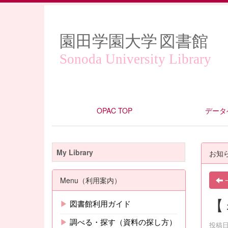
園田学園大学
図書館
Sonoda University Library
OPAC TOP
データ
My Library
お知
Menu（利用案内）
【
▶
図書館利用ガイド
▶
調べる・探す（資料の探し方）
投稿日時