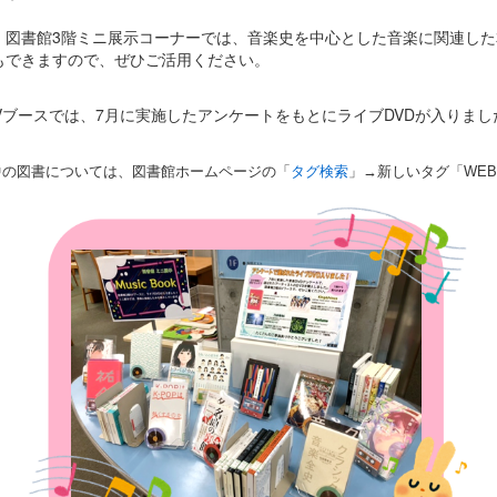
、図書館
3
階ミニ展示コーナーでは、音楽史を中心とした音楽に関連した
もできますので、ぜひご活用ください。
V
ブースでは、
7
月に実施したアンケートをもとにライブ
DVD
が入りまし
中の図書については、図書館ホームページの「
タグ検索
」
→
新しいタグ「
WEB