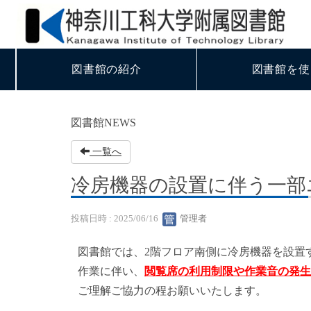
図書館の紹介
図書館を使
図書館NEWS
一覧へ
冷房機器の設置に伴う一部
投稿日時 : 2025/06/16
管理者
図書館では、2階フロア南側に冷房機器を設置
作業に伴い、
閲覧席の利用制限や作業音の発生
ご理解ご協力の程お願いいたします。