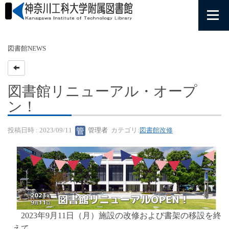
図書館NEWS
図書館リニューアル・オープ
ン！
投稿日時 : 2023/09/11
管理者
カテゴリ:
図書館改修
2023年9月11日（月）施設の改修および書架の移設を終
えて、