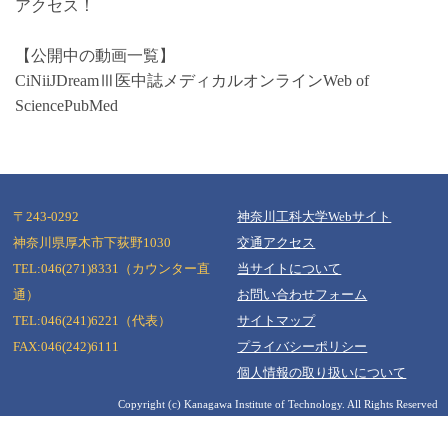
アクセス！
【公開中の動画一覧】
CiNii
JDreamⅢ
医中誌
メディカルオンライン
Web of
Science
PubMed
〒243-0292
神奈川工科大学Webサイト
神奈川県厚木市下荻野1030
交通アクセス
TEL:046(271)8331（カウンター直
当サイトについて
Copyright (c) Kanagawa Institute of Technology. All Rights Reserved
通）
お問い合わせフォーム
TEL:046(241)6221（代表）
サイトマップ
FAX:046(242)6111
プライバシーポリシー
個人情報の取り扱いについて
Copyright (c) Kanagawa Institute of Technology. All Rights Reserved