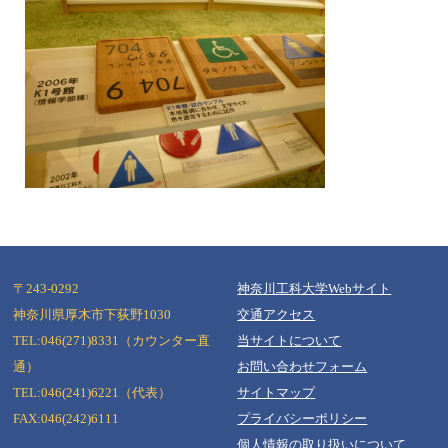
〒243-0292
神奈川工科大学Webサイト
神奈川県厚木市下荻野1030
交通アクセス
TEL:046(271)8331（カウンター直
当サイトについて
Copyright (c) Kanagawa Institute of Technology. All Rights Reserved
通）
お問い合わせフォーム
TEL:046(241)6221（代表）
サイトマップ
FAX:046(242)6111
プライバシーポリシー
個人情報の取り扱いについて