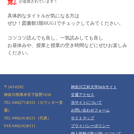
冊）
が追加されています！
具体的なタイトルが気になる方は
ぜひ！図書館1階HUG1でチェックしてみてください。
コツコツ読んでも良し、一気読みしても良し
お昼休みや、授業と授業の空き時間などにぜひお楽しみ
ください。
〒243-0292
神奈川工科大学Webサイト
神奈川県厚木市下荻野1030
交通アクセス
TEL:046(271)8331（カウンター直
当サイトについて
Copyright (c) Kanagawa Institute of Technology. All Rights Reserved
通）
お問い合わせフォーム
TEL:046(241)6221（代表）
サイトマップ
FAX:046(242)6111
プライバシーポリシー
個人情報の取り扱いについて