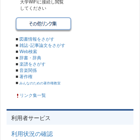
大学WiFiに接続し閲覧
してください
■
図書情報をさがす
■
雑誌･記事論文をさがす
■
Web検索
■
辞書・辞典
■
楽譜をさがす
■
音楽関係
■
著作権
■
みんなのための著作権教室
リンク集一覧
利用者サービス
利用状況の確認