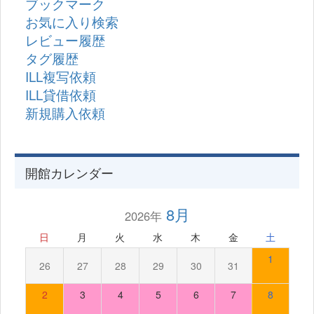
ブックマーク
お気に入り検索
レビュー履歴
タグ履歴
ILL複写依頼
ILL貸借依頼
新規購入依頼
開館カレンダー
8月
2026年
日
月
火
水
木
金
土
1
26
27
28
29
30
31
2
3
4
5
6
7
8