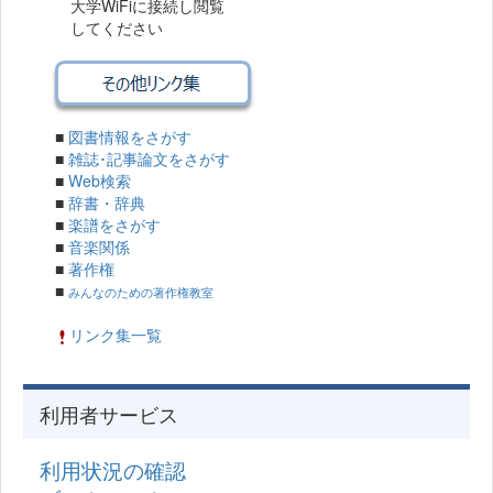
大学WiFiに接続し閲覧
してください
■
図書情報をさがす
■
雑誌･記事論文をさがす
■
Web検索
■
辞書・辞典
■
楽譜をさがす
■
音楽関係
■
著作権
■
みんなのための著作権教室
リンク集一覧
利用者サービス
利用状況の確認