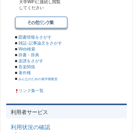
大学WiFiに接続し閲覧
してください
■
図書情報をさがす
■
雑誌･記事論文をさがす
■
Web検索
■
辞書・辞典
■
楽譜をさがす
■
音楽関係
■
著作権
■
みんなのための著作権教室
リンク集一覧
利用者サービス
利用状況の確認