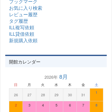
ブックマーク
お気に入り検索
レビュー履歴
タグ履歴
ILL複写依頼
ILL貸借依頼
新規購入依頼
開館カレンダー
8月
2026年
日
月
火
水
木
金
土
1
26
27
28
29
30
31
2
3
4
5
6
7
8