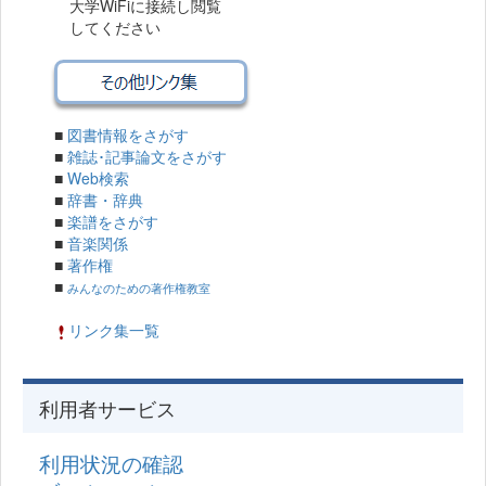
大学WiFiに接続し閲覧
してください
■
図書情報をさがす
■
雑誌･記事論文をさがす
■
Web検索
■
辞書・辞典
■
楽譜をさがす
■
音楽関係
■
著作権
■
みんなのための著作権教室
リンク集一覧
利用者サービス
利用状況の確認