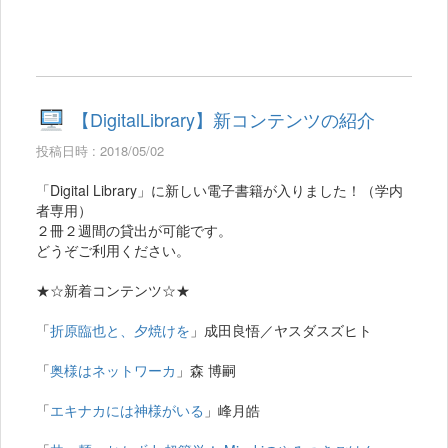
【DigitalLibrary】新コンテンツの紹介
投稿日時 : 2018/05/02
「Digital Library」に新しい電子書籍が入りました！（学内
者専用）
２冊２週間の貸出が可能です。
どうぞご利用ください。
★☆新着コンテンツ☆★
「
折原臨也と、夕焼けを
」成田良悟／ヤスダスズヒト
「
奥様はネットワーカ
」森 博嗣
「
エキナカには神様がいる
」峰月皓