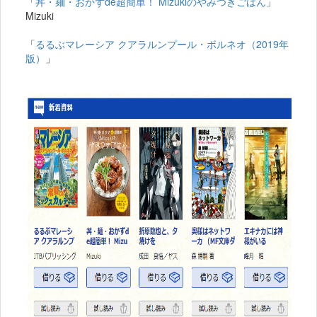
「
丼・麺・おかずde超簡単！ Mizukiのやみつきごはん
」
Mizuki
「
るるぶマレーシア クアラルンプール・ボルネオ（2019年
版）
」