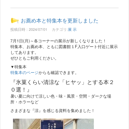
お薦め本と特集本を更新しました
投稿日時 : 2024/07/01
カテゴリ:
展 示
7月1日(月)～各コーナーの展示が新しくなりました！
特集本、お薦め本、ともに図書館１F入口ゲート付近に展示
してあります。
ぜひともご利用ください。
▼特集本
特集本のページ
からも確認できます。
『氷菓くらい清涼な「ヒヤッ」とする本２
０選！』
暑い夏に向けて涼しい色・味・風景・空間・ダークな場
所・ホラーなど
さまざまな『涼』を感じる資料を集めました！