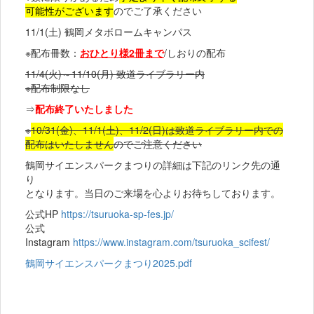
可能性がございます
のでご了承ください
11/1(土) 鶴岡メタボロームキャンパス
※配布冊数：
おひとり様2冊まで
/しおりの配布
11/4(火)～11/10(月) 致道ライブラリー内
※配布制限なし
⇒
配布終了いたしました
※
10/31(金)、11/1(土)、11/2(日)は致道ライブラリー内での
配布はいたしません
のでご注意ください
鶴岡サイエンスパークまつりの詳細は下記のリンク先の通
り
となります。当日のご来場を心よりお待ちしております。
公式HP
https://tsuruoka-sp-fes.jp/
公式
Instagram
https://www.instagram.com/tsuruoka_scifest/
鶴岡サイエンスパークまつり2025.pdf