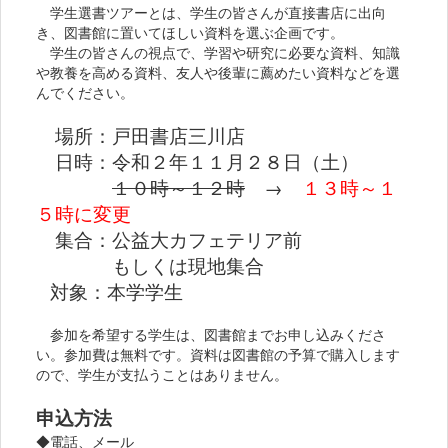
学生選書ツアーとは、学生の皆さんが直接書店に出向
き、図書館に置いてほしい資料を選ぶ企画です。
学生の皆さんの視点で、学習や研究に必要な資料、知識
や教養を高める資料、友人や後輩に薦めたい資料などを選
んでください。
場所：戸田書店三川店
日時：令和２年１１月２８日（土）
１０時～１２時
→
１
３時～１
５時に変
更
集合：公益大カフェテリア前
もしくは現地集合
対象：本学学生
参加を希望する学生は、図書館までお申し込みくださ
い。参加費は無料です。資料は図書館の予算で購入します
ので、学生が支払うことはありません。
申込方法
◆電話、メール