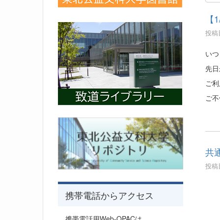
【
投稿日
いつ
先日
ご利
ご不
共
投稿日
携帯電話からアクセス
携帯電話用Web-OPACは