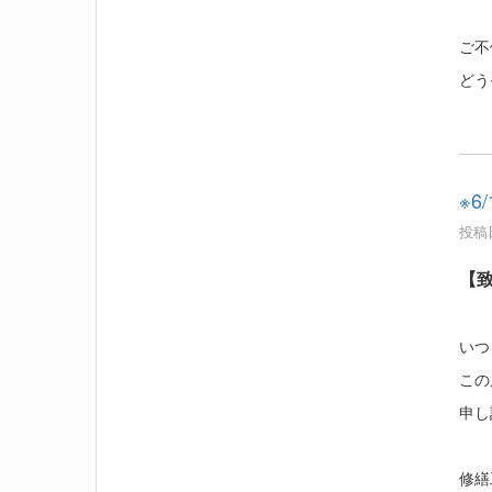
ご不
どう
※
投稿日
【致
いつ
この
申し
修繕