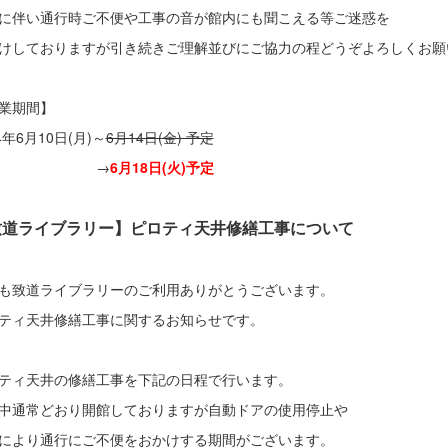
に伴い通行時ご不便や工事の音が館内にも聞こえる等ご迷惑を
けしておりますが引き続きご理解並びにご協力の程どうぞよろしくお願
作業期間】
4年6月10日(月)～
6月14日(金) 予定
→
6月18日(火)予定
致道ライブラリー】ピロティ天井修繕工事について
も致道ライブラリーのご利用ありがとうございます。
ティ天井修繕工事に関するお知らせです。
ティ天井の修繕工事を下記の日程で行います。
中通常どおり開館しておりますが自動ドアの使用停止や
により通行にご不便をおかけする期間がございます。