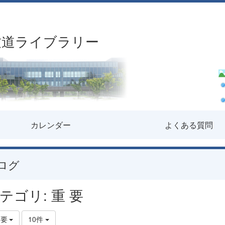
致道ライブラリー
カレンダー
よくある質問
ログ
テゴリ: 重 要
重 要
10件