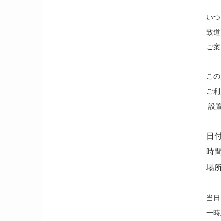
いつ
致道
ご案
この
ご利
設置
日
時間
場
当日
一時