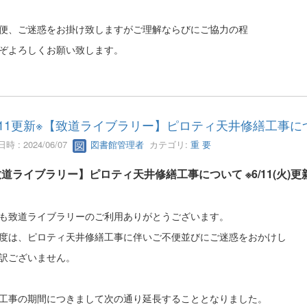
便、ご迷惑をお掛け致しますがご理解ならびにご協力の程
ぞよろしくお願い致します。
6/11更新※【致道ライブラリー】ピロティ天井修繕工事に
時 : 2024/06/07
図書館管理者
カテゴリ:
重 要
道ライブラリー】ピロティ天井修繕工事について ※6/11(火)更
も致道ライブラリーのご利用ありがとうございます。
度は、ピロティ天井修繕工事に伴いご不便並びにご迷惑をおかけし
訳ございません。
工事の期間につきまして次の通り延長することとなりました。