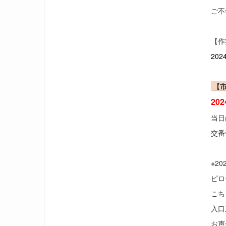
ご不
【
202
【
20
当日
交番
※2
ピロ
こち
入口
お声