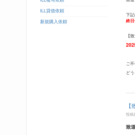
ILL貸借依頼
下記
終日
新規購入依頼
【致
202
ご不
どう
【
投稿日
致