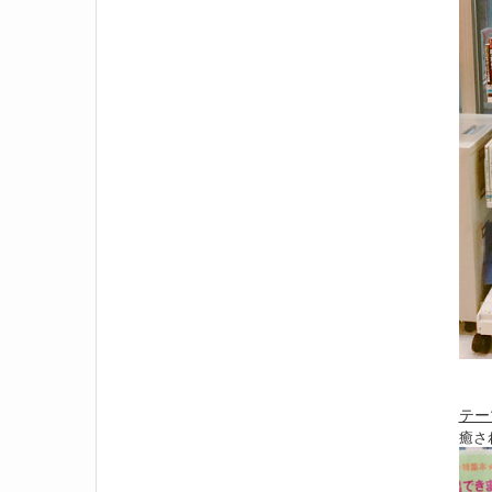
テー
癒さ