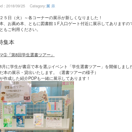
ed : 2018/09/25
Category:
展 示
２５日（火）～各コーナーの展示が新しくなりました！
本、お薦め本、ともに図書館１F入口ゲート付近に展示してありますの
ともご利用ください。
特集本
マ➀『第8回学生選書ツアー』
8月に学生が書店で本を選ぶイベント「学生選書ツアー」を開催しまし
だ本の展示・貸出いたします。（選書ツアーの様子）
が作成した紹介POPも一緒に展示してあります！