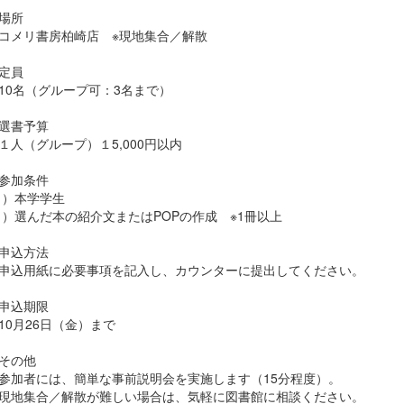
場所
メリ書房柏崎店 ※現地集合／解散
定員
名（グループ可：3名まで）
選書予算
（グループ）１5,000円以内
参加条件
）本学学生
）選んだ本の紹介文またはPOPの作成 ※1冊以上
申込方法
用紙に必要事項を記入し、カウンターに提出してください。
申込期限
月26日（金）まで
その他
加者には、簡単な事前説明会を実施します（15分程度）。
地集合／解散が難しい場合は、気軽に図書館に相談ください。