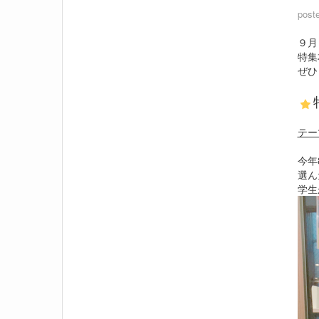
post
９月
特集
ぜひ
テー
今年
選ん
学生