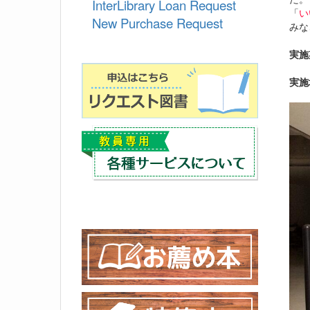
InterLibrary Loan Request
「
い
New Purchase Request
みな
実施
実施