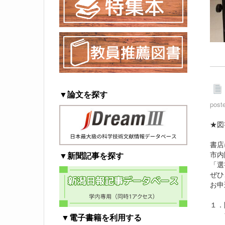
▼論文を探す
post
★図
書店
市内
▼新聞記事を探す
「選
ぜひ
お申
１．
10
▼電子書籍を利用する