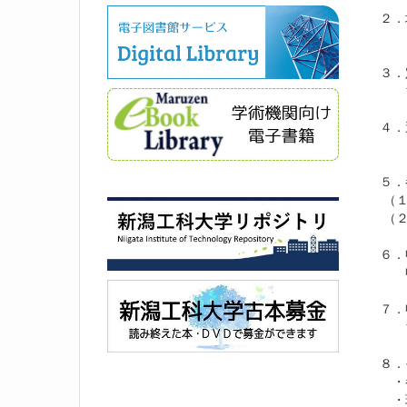
２．
コ
３．
10
４．
１人
５．
（１
（２
６．
申込
７．
10
８．
・参
・現