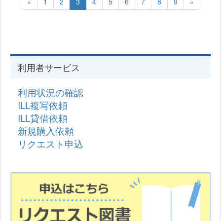
«
1
2
3
4
5
6
7
8
9
»
利用者サービス
利用状況の確認
ILL複写依頼
ILL貸借依頼
新規購入依頼
リクエスト申込