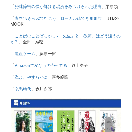
「
発達障害の僕が輝ける場所をみつけられた理由
」栗原類
「
青春18きっぷで行こう -ローカル線できまま旅-
」JTBの
MOOK
「
ことばのことばっかし -「先生」と「教師」はどう違うの
か?-
」金田一秀穂
「
遺産ゲーム
」藤原一裕
「
Amazonで変なもの売ってる
」谷山浩子
「
海よ、やすらかに
」喜多嶋隆
「
哀愁時代
」赤川次郎