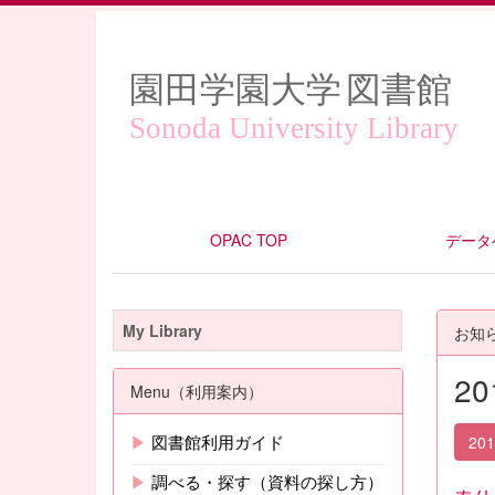
園田学園大学
図書館
Sonoda University Library
OPAC TOP
データ
My Library
お知
2
Menu（利用案内）
▶
図書館利用ガイド
20
▶
調べる・探す（資料の探し方）