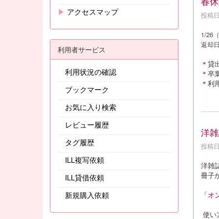
春休
▶
アクセスマップ
投稿日時
1/2
返却日
利用者サービス
＊貸
利用状況の確認
＊卒
＊利用
ブックマーク
お気に入り検索
レビュー履歴
洋雑誌
タグ履歴
投稿日時
ILL複写依頼
洋雑誌『
冊子
ILL貸借依頼
新規購入依頼
「
オ
使い