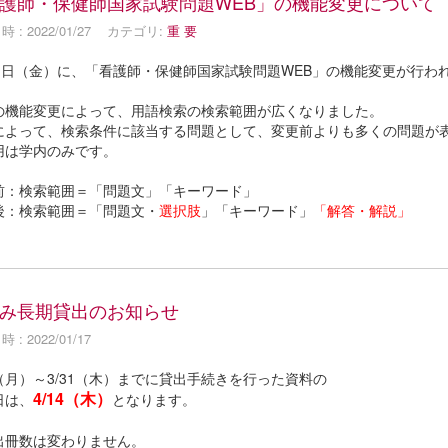
護師・保健師国家試験問題WEB」の機能変更について
 : 2022/01/27
カテゴリ:
重 要
21日（金）に、「看護師・保健師国家試験問題WEB」の機能変更が行わ
の機能変更によって、用語検索の検索範囲が広くなりました。
によって、検索条件に該当する問題として、変更前よりも多くの問題が
用は学内のみです。
前：検索範囲＝「問題文」「キーワード」
後：検索範囲＝「問題文・
選択肢
」「キーワード」
「解答・解説」
み長期貸出のお知らせ
 : 2022/01/17
7（月）～3/31（木）までに貸出手続きを行った資料の
4
/14（木）
日は、
となります。
出冊数は変わりません。