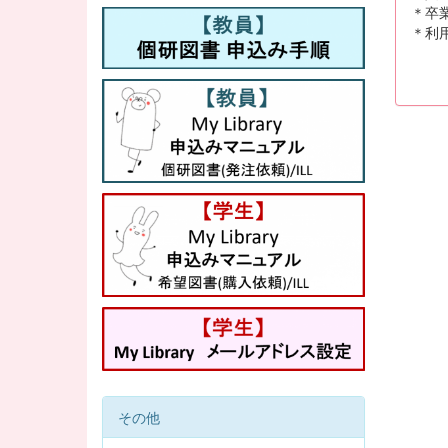
＊卒業
＊利用
その他