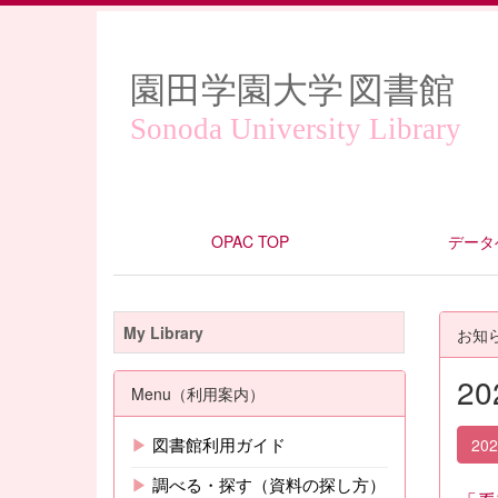
園田学園大学
図書館
Sonoda University Library
OPAC TOP
データ
My Library
お知
2
Menu（利用案内）
▶
図書館利用ガイド
20
▶
調べる・探す（資料の探し方）