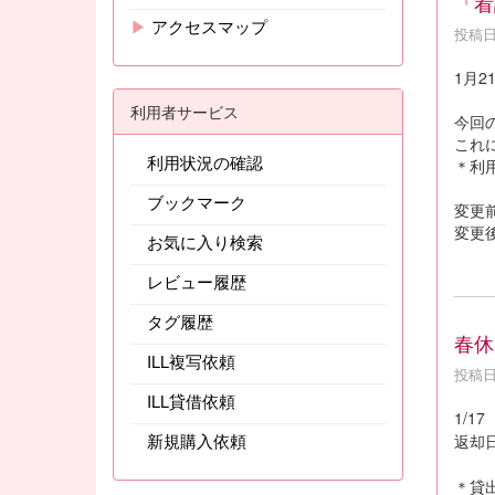
「看
▶
アクセスマップ
投稿日時
1月
利用者サービス
今回
これ
利用状況の確認
＊利
ブックマーク
変更
変更
お気に入り検索
レビュー履歴
タグ履歴
春休
ILL複写依頼
投稿日時
ILL貸借依頼
1/1
新規購入依頼
返却
＊貸