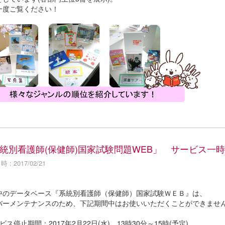
一度ご覧ください！
統別看護師(保健師)国家試験問題WEB」 サービス一
 : 2017/02/21
中のデータベース『系統別看護師（保健師）国家試験ＷＥＢ』は、
バーメンテナンスのため、下記期間中はお使いいただくことができませ
ビス停止期間：2017年2月22日(水) 13時30分～15時(予定)