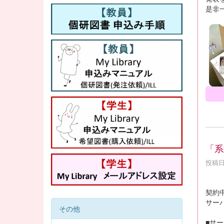
是非
「系
投稿日時
契約
サー
その他
■サー