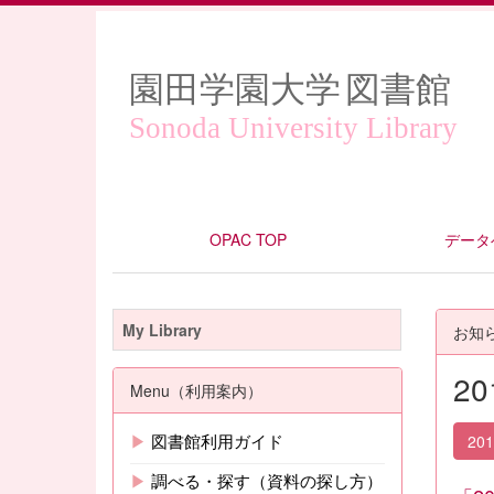
園田学園大学
図書館
Sonoda University Library
OPAC TOP
データ
My Library
お知
2
Menu（利用案内）
▶
図書館利用ガイド
20
▶
調べる・探す（資料の探し方）