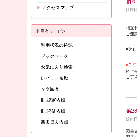
相互
▶
アクセスマップ
投稿日時
相互
利用者サービス
ご迷
利用状況の確認
■休止
ブックマーク
※ご注
お気に入り検索
休止
ご了
レビュー履歴
タグ履歴
ILL複写依頼
第2
ILL貸借依頼
投稿日時
新規購入依頼
図書
開催