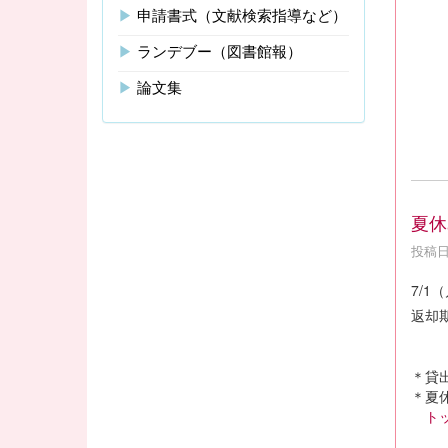
▶
申請書式（文献検索指導など）
【
▶
ランデブー（図書館報）
園
TEL
▶
論文集
夏休
投稿日時
7/1
返却
＊貸
＊夏
ト