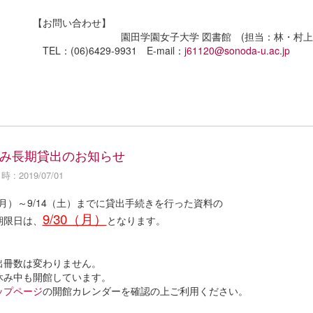
お問い合わせ】
田学園女子大学 図書館 (担当：林・村上
：(06)6429-9931 E-mail：
j61120@sonoda-u.ac.jp
み長期貸出のお知らせ
 : 2019/07/01
（月）～9/14（土）までに貸出手続きを行った資料の
9/30（月）
期限日は、
となります。
出冊数は変わりません。
休み中も開館しています。
ップページ
の開館カレンダーを確認の上ご利用ください。