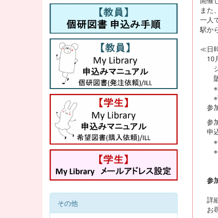
また
一人
駅か
≪日
10月
ジュ
阪急
※現
※実
参加
参加
申込
※申
※参
お渡
参加
詳細
その他
お尋