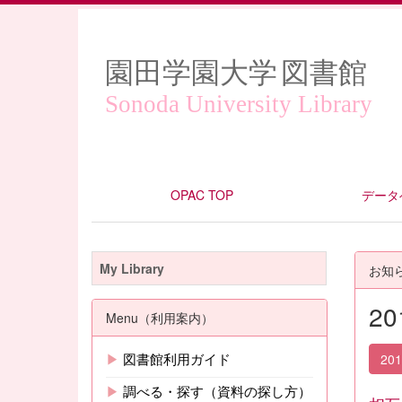
園田学園大学
図書館
Sonoda University Library
OPAC TOP
データ
My Library
お知
2
Menu（利用案内）
▶
図書館利用ガイド
20
▶
調べる・探す（資料の探し方）