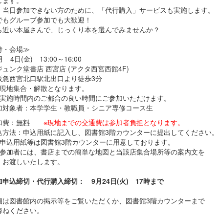
、当日参加できない方のために、「代行購入」サービスも実施します。
でもグループ参加でも大歓迎！
ら近い本屋さんで、じっくり本を選んでみませんか？
時・会場≫
 4日(金) 13:00～16:00
ンク堂書店 西宮店 (アクタ西宮西館4F)
西宮北口駅北出口より徒歩3分
地集合・解散となります。
施時間内のご都合の良い時間にご参加いただけます。
対象者：本学学生・教職員・シニア専修コース生
費：
無料
※現地までの交通費は参加者負担となります。
方法：申込用紙に記入し、図書館3階カウンターに提出してください。
込用紙等は図書館3階カウンターに用意しております。
加者には、書店までの簡単な地図と当該店集合場所等の案内文を
しいたします。
申込締切・代行購入締切： 9月24日(火) 17時まで
は図書館内の掲示等をご覧いただくか、図書館3階カウンターまで
ねください。