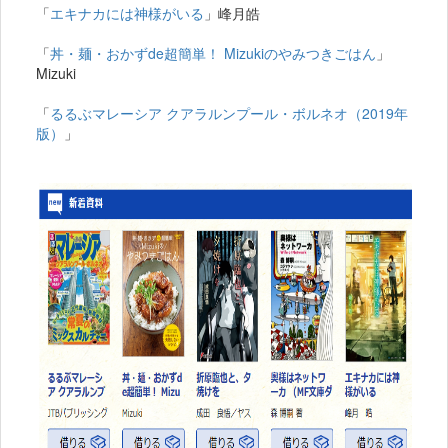
「
エキナカには神様がいる
」峰月皓
「
丼・麺・おかずde超簡単！ Mizukiのやみつきごはん
」
Mizuki
「
るるぶマレーシア クアラルンプール・ボルネオ（2019年
版）
」