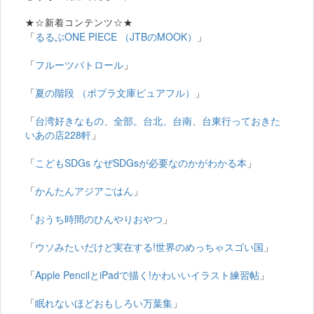
★☆新着コンテンツ☆★
「
るるぶONE PIECE （JTBのMOOK）
」
「
フルーツパトロール
」
「
夏の階段 （ポプラ文庫ピュアフル）
」
「
台湾好きなもの、全部。台北、台南、台東行っておきた
いあの店228軒
」
「
こどもSDGs なぜSDGsが必要なのかがわかる本
」
「
かんたんアジアごはん
」
「
おうち時間のひんやりおやつ
」
「
ウソみたいだけど実在する!世界のめっちゃスゴい国
」
「
Apple PencilとiPadで描く!かわいいイラスト練習帖
」
「
眠れないほどおもしろい万葉集
」