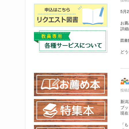
5月
お薦
詳細
図書
どう
投稿日
新潟
ブッ
現在
「も