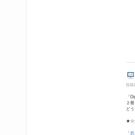
投稿日
「D
２冊
どう
★☆
「
折