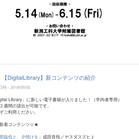
【DigitalLibrary】新コンテンツの紹介
時 : 2018/05/02
igital Library」に新しい電子書籍が入りました！（学内者専用）
２週間の貸出が可能です。
ぞご利用ください。
新着コンテンツ☆★
原臨也と、夕焼けを
」成田良悟／ヤスダスズヒト