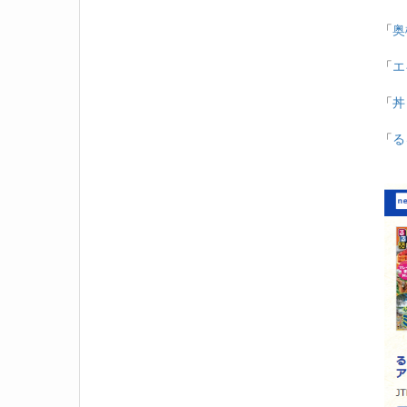
「
奥
「
エ
「
丼
「
る