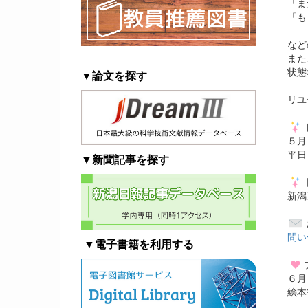
「ま
「も
など
また
状態
▼論文を探す
リユ
５月
平日
▼新聞記事を探す
新潟
問い
▼電子書籍を利用する
６月
絵本