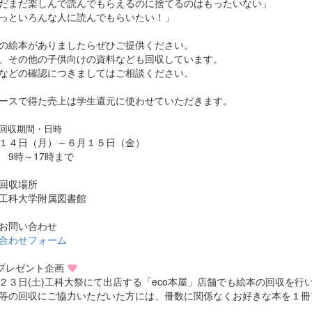
だまだ楽しんで読んでもらえるのに捨てるのはもったいない」
っといろんな人に読んでもらいたい！」
の絵本がありましたらぜひご提供ください。
、その他の子供向けの資料なども回収しています。
などの確認につきましてはご相談ください。
ースで得た売上は学生還元に使わせていただきます。
回収期間・日時
１４日（月）～６月１５日（金）
 9時～17時まで
回収場所
工科大学附属図書館
お問い合わせ
合わせフォーム
プレゼント企画
２３日(土)工科大祭にて出店する「eco本屋」店舗でも絵本の回収を行
等の回収にご協力いただいた方には、冊数に関係なくお好きな本を１冊