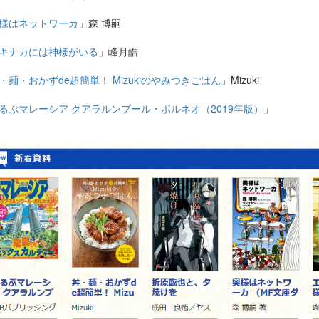
様はネットワーカ
」森 博嗣
キナカには神様がいる
」峰月皓
・麺・おかずde超簡単！ Mizukiのやみつきごはん
」Mizuki
るぶマレーシア クアラルンプール・ボルネオ（2019年版）
」