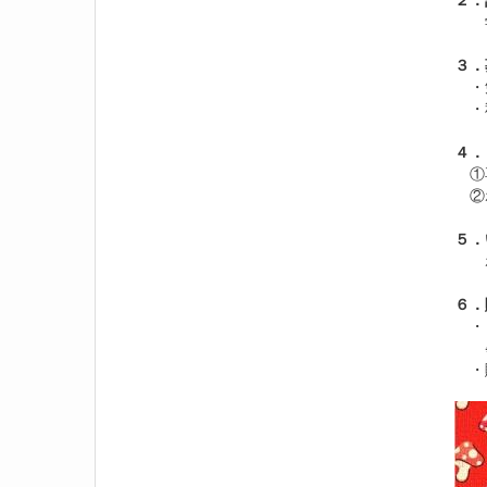
学
３．
・勉
・
４．
①専
②ホ
５．
ホワ
６．
・リ
※必
・購