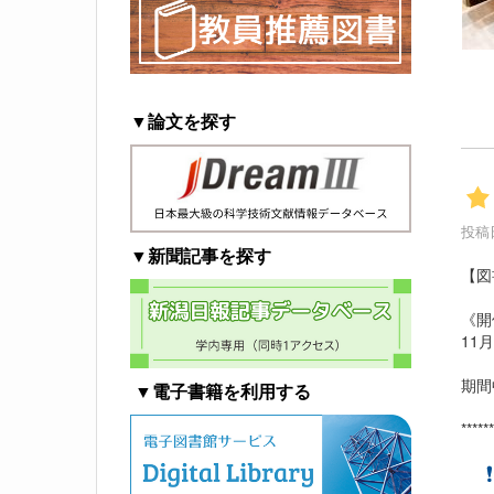
▼論文を探す
投稿日
▼新聞記事を探す
【図
《開
11
期間
▼電子書籍を利用する
***