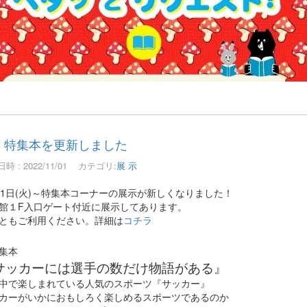
特集本を更新しました
時 : 2022/11/01
カテゴリ:
展 示
月1日(火)～特集本コーナーの展示が新しくなりました！
館１F入口ゲート付近に展示してあります。
ともご利用ください。詳細は
コチラ
集本
サッカーには選手の数だけ物語がある
』
中で楽しまれている人気のスポーツ『サッカー』
カーがいかにおもしろく楽しめるスポーツであるのか