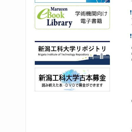
※対
※参
※
『
■応
■対
■応
・
・
【
・デ
・
・
■景
最
優
※
■投