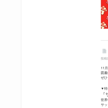
投稿日
11
図書
ぜひ
▼特
『
世界
サッ