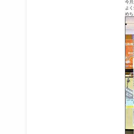
今月
よく
めち