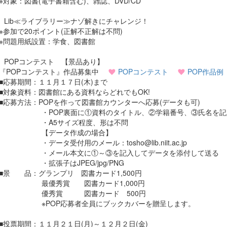
象：図書(電子書籍含む)、雑誌、DVD/CD
Lib≪ライブラリー≫ナゾ解きにチャレンジ！
加で20ポイント(正解不正解は不問)
問題用紙設置：学食、図書館
POPコンテスト 【景品あり】
POPコンテスト』作品募集中
POPコンテスト
POP作品例
募期間：１１月１７日(木)まで
象資料：図書館にある資料ならどれでもOK!
募方法：POPを作って図書館カウンターへ応募(データも可)
POP裏面に①資料のタイトル、②学籍番号、③氏名を記
A5サイズ程度、形は不問
データ作成の場合】
ータ受付用のメール：tosho@lib.niit.ac.jp
メール本文に①～③を記入してデータを添付して送る
拡張子はJPEG/jpg/PNG
 品：グランプリ 図書カード1,500円
優秀賞 図書カード1,000円
秀賞 図書カード 500円
POP応募者全員にブックカバーを贈呈します。
票期間：１１月２１日(月)～１２月２日(金)