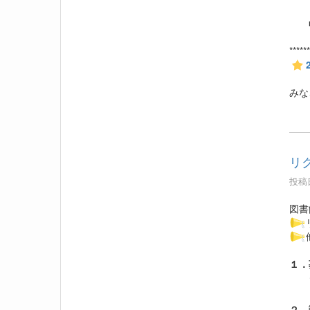
※
■結
*****
み
リ
投稿日
図書
１．
２．