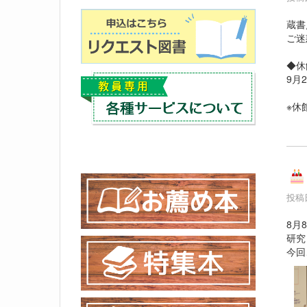
蔵書
ご迷
◆休
9月
※休
投稿日
8月
研究
今回