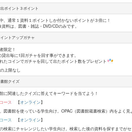
貸出ポイント３ポイント
中、通常１資料１ポイントしか付かないポイントが３倍に！
象資料は、図書・雑誌・DVD/CDのみです。
ポイントアップガチャ
者限定！
の貸出毎に1回ガチャを回す事ができます。
れたコインでガチャを回して出たポイント数をプレゼント
日の上限なし
図書館クイズ
館に関連したクイズに答えてキーワードを当てよう！
コース
【
オンライン
】
、図書館を使っている学生向け。OPAC（図書館蔵書検索）内をよく見
コース
【
オンライン
】
の検索にチャレンジしたい学生向け。検索した後の資料を探すまでがセ