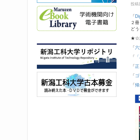
投稿日
「
Di
２冊
どう
★☆
「
六
「
「
「
正
「
ゴ
「
帰