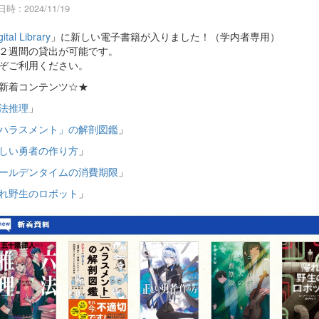
時 : 2024/11/19
gital Library
」に新しい電子書籍が入りました！（学内者専用）
２週間の貸出が可能です。
ぞご利用ください。
新着コンテンツ☆★
法推理
」
ハラスメント」の解剖図鑑
」
しい勇者の作り方
」
ールデンタイムの消費期限
」
れ野生のロボット
」