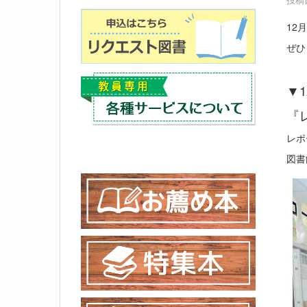
12
ぜひ
▼
『
レポ
図書