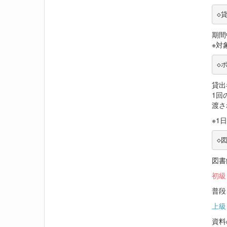
◇
期間
※対
◇
貸出
1回
渡さ
※1
◇
図書
初級
普段
上級
資料