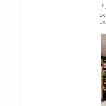
『
この
心地