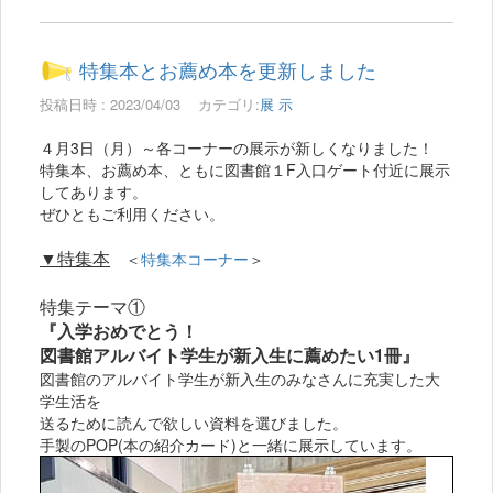
特集本とお薦め本を更新しました
投稿日時 : 2023/04/03
カテゴリ:
展 示
４月3日（月）～各コーナーの展示が新しくなりました！
特集本、お薦め本、ともに図書館１F入口ゲート付近に展示
してあります。
ぜひともご利用ください。
▼特集本
＜
特集本コーナー
＞
特集テーマ①
『入学おめでとう！
図書館アルバイト学生が新入生に薦めたい1冊
』
図書館のアルバイト学生が新入生のみなさんに充実した大
学生活を
送るために読んで欲しい資料を選びました。
手製のPOP(本の紹介カード)と一緒に展示しています。